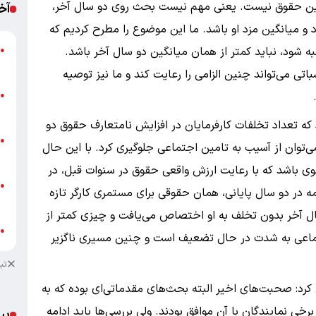
نگین حقوق نیست. یعنی مهم نیست بحث روی دو سال آخر،
آخ
 میانگین مزد او باشد. ما این موضوع را مطرح کردیم که
 شود، نباید کمتر از همان میانگین دو سال آخر باشد.
●
ب
اتی می‌تواند چنین الزامی را رعایت کند و ما نیز توصیه
ن
.
●
ب
ه تعداد تخلفات کارفرمایان در افزایش نامتعارف حقوق دو
ت
●
‌توان از آسیب به تامین اجتماعی جلوگیری کرد. با این حال
ع
حوی باشد که با رعایت ارزش واقعی حقوق در سنوات قبل، در
خ
●
ه در دو سال پایانی، همان حقوقی برای مستمری کارگر تازه
ا
ل آخر بدون تخلف به او اختصاص می‌یافت و چیزی کمتر از
ع
●
جتماعی به شدت در حال تضعیف است و چنین مسیری ناگزیر
تب
رد: صحبت‌های اخیر البته بحث‌های مقدماتی‌ای بوده که به
نمایندگان با آن موافق بودند. ولی بررسی‌ها باید ادامه
پی