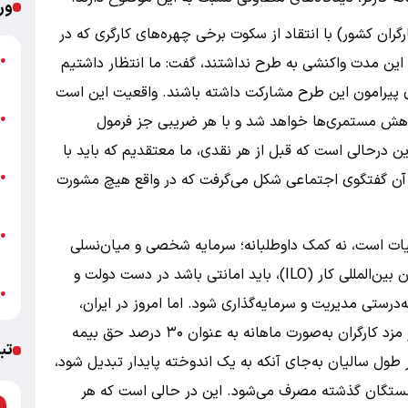
ور
ران کشور) با انتقاد از سکوت برخی چهره‌های کارگری که در
ین مدت واکنشی به طرح نداشتند، گفت: ما انتظار داشتیم
●
ب
ی پیرامون این طرح مشارکت داشته باشند. واقعیت این است
ن
اهش مستمری‌ها خواهد شد و با هر ضریبی جز فرمول
●
ب
 درحالی است که قبل از هر نقدی، ما معتقدیم که باید با
ت
ن آن گفتگوی اجتماعی شکل می‌گرفت که در واقع هیچ مشورت
●
ع
خ
●
الیات است، نه کمک داوطلبانه؛ سرمایه شخصی و میان‌نسلی
ا
اوست. این سرمایه، طبق اصل سه‌جانبه‌گرایی سازمان بین‌المللی کار (ILO)، باید امانتی باشد در دست دولت و
ع
●
درستی مدیریت و سرمایه‌گذاری شود. اما امروز در ایران،
واقعیتی تلخ پیش روی جامعه کارگری است. آنچه از مزد کارگران به‌صورت ماهانه به عنوان ۳۰ درصد حق بیمه
تب
 و ۲۳ درصد کارفرما)، در طول سالیان به‌جای آنکه به یک اندوخته پایدار تبدیل شود،
زنشستگان گذشته مصرف می‌شود. این در حالی است که هر