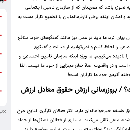
به نحوی باشد که همچنان که از سازمان تامین اجتماعی
و امکان اینکه برخی کارفرمانمایان با تطمیع کارگر دست به
گ
●
ق
ت
●
ن بیان کرد: ما باید در عمل نیز مانند گفتگوهای خود، منافع
م
ماعی را لحاظ کنیم و نمی‌توانیم از عدالت و گفتگوی
ن
●
ادیده می‌گیریم. به ویژه اینکه سازمان تامین اجتماعی و
ص
 است و در واقعیت اصلاً ضلع مجزایی از خود ما نیست. لذا
ط
●
وخته آتیه‌ی خود ما کارگران است!
ک
ت؟ / بروزرسانی ارزش حقوق معادل ارزش
ط
●
ک
ق فلسفه خیرخواهانه‌ای دارد، اکثر فعالان کارگری، نتایج طرح
تب
 شده، منفی تلقی می‌کنند. بسیاری از فعالان تشکل‌ها از جمله
نه کارگر، دیدگاه‌های متفاوتی نسبت به این موضوع دارند.