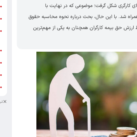
ای کارگری شکل گرفت؛ موضوعی که در نهایت با
ر
●
اه شد. با این حال، بحث درباره نحوه محاسبه حقوق
و
●
 ارزش حق بیمه کارگران همچنان به یکی از مهم‌ترین
و
●
ز
ف
●
ا
●
د
●
د
●
تب