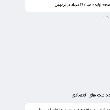
رضه اولیه «احیا۱» ۱۹ مرداد در فرابورس
لیغات
دداشت های اقتصادی
یپلماسی در نقطه صفر مرزی؛ اینجا جای کاسبی با