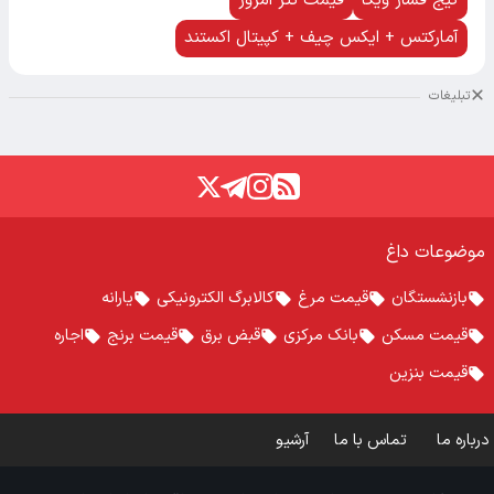
گیج فشار ویکا
قیمت تتر امروز
آمارکتس + ایکس چیف + کپیتال اکستند
تبلیغات
موضوعات داغ
بازنشستگان
قیمت مرغ
کالابرگ الکترونیکی
یارانه
قیمت مسکن
بانک مرکزی
قبض برق
قیمت برنج
اجاره
قیمت بنزین
درباره ما
تماس با ما
آرشیو