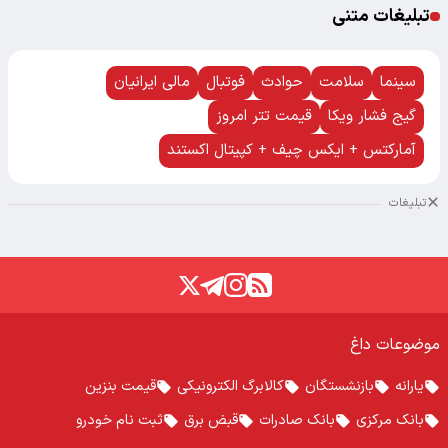
تبلیغات متنی
سینما
سلامت
حوادث
فوتبال
مالی ایرانیان
گیج فشار ویکا
قیمت تتر امروز
آمارکتس + ایکس چیف + کپیتال اکستند
تبلیغات
موضوعات داغ
یارانه
بازنشستگان
کالابرگ الکترونیکی
قیمت بنزین
بانک مرکزی
بانک صادرات
قبض برق
ثبت نام خودرو