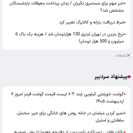
خبر مهم برای مستمری بگیران / زمان پرداخت معوقات بازنشستگان
●
مشخص شد؟
شرط دریافت یارانه و کالابرگ تغییر کرد
●
نرخ بنزین در تهران لیتری 130 هزارتومان شد / هزینه یک باک 6
●
میلیون و 500 هزار تومان!
تبلیغات
پیشنهاد سردبیر
گوشت خورشتی کیلویی چند ؟! + لیست قیمت گوشت قرمز امروز ۶
●
اردیبهشت ۱۴۰۵
تمیز کردن مبلمان در خانه؛ روش های خانگی برای جیر، مخمل،
●
سلطنتی و استیل
نکات طلایی تمیزکاری تلویزیون؛ از دفترچه راهنما تا روش صحیح
●