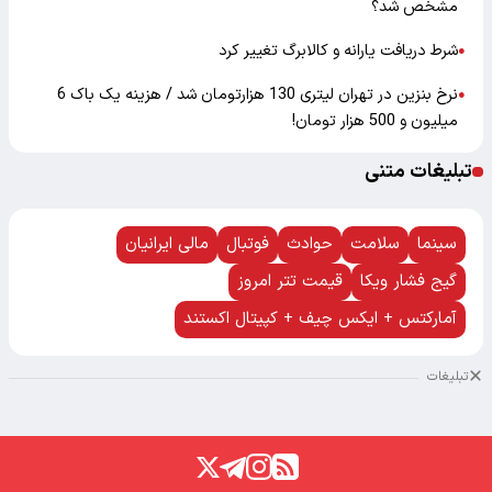
مشخص شد؟
شرط دریافت یارانه و کالابرگ تغییر کرد
●
نرخ بنزین در تهران لیتری 130 هزارتومان شد / هزینه یک باک 6
●
میلیون و 500 هزار تومان!
تبلیغات متنی
سینما
سلامت
حوادث
فوتبال
مالی ایرانیان
گیج فشار ویکا
قیمت تتر امروز
آمارکتس + ایکس چیف + کپیتال اکستند
تبلیغات