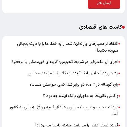
ارسال نظر
کامنت های اقتصادی
انتقاد از معیارهای یارانه‌ای/ شما را به خدا، ما را با بابک زنجانی
●
هم‌رده نکنید!
اجرای ارز تک‌نرخی در شرایط تحریمی؛ گزینه‌ای غیرممکن یا پرخطر؟
●
پشت‌پرده انحلال بانک آینده از نگاه یک نماینده مجلس
●
ران گوساله در ۳ ماه دو برابر شد؛ کسی حواسش هست؟
●
واکنش قالیباف به ماجرای بانک آینده چه بود ؟
●
واردات عجیب و غریب / میلیون‌ها دلار آب‌پنیر و ژل زیبایی به کشور
●
آمد
فولاد نصف کشور را می‌بلعد، هزینه ناچیز می‌پردازد!
●