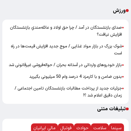
ورزش
صدای بازنشستگان در آمد / چرا حق اولاد و عائله‌مندیِ بازنشستگان
●
افزایش نیافت؟
شوک بزرگ در بازار مواد غذایی / موج جدید افزایش قیمت‌ها در راه
●
است
بازار خودرو‌های وارداتی در آستانه بحران / حواله‌فروشی غیرقانونی شد
●
بدون ضامن و با کارمزد 4 درصد وام 50 میلیونی بگیرید
●
جزئیات جدید از پرداخت مطالبات بازنشستگان تامین اجتماعی /
●
زمان دقیق اعلام شد ؟!
تبلیغات متنی
سینما
سلامت
حوادث
فوتبال
مالی ایرانیان