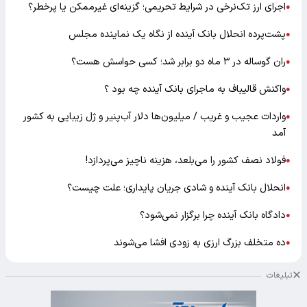
اجرای ارز تک‌نرخی در شرایط تحریمی؛ گزینه‌ای غیرممکن یا پرخطر؟
●
پشت‌پرده انحلال بانک آینده از نگاه یک نماینده مجلس
●
ران گوساله در ۳ ماه دو برابر شد؛ کسی حواسش هست؟
●
واکنش قالیباف به ماجرای بانک آینده چه بود ؟
●
واردات عجیب و غریب / میلیون‌ها دلار آب‌پنیر و ژل زیبایی به کشور
●
آمد
فولاد نصف کشور را می‌بلعد، هزینه ناچیز می‌پردازد!
●
انحلال بانک آینده و شادی جریان پایداری؛ علت چیست؟
●
دادگاه بانک آینده چرا برگزار نمی‌شود؟
●
ده متخلف بزرگ ارزی به زودی افشا می‌شوند
●
تبلیغات