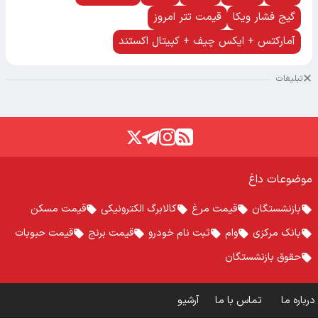
گیج فشار ویکا
قیمت تتر امروز
آمارکتس + ایکس چیف + کپیتال اکستند
تبلیغات
موضوعات داغ
بازنشستگان
قیمت مرغ
کالابرگ الکترونیکی
قیمت مسکن
بانک مرکزی
وام
ثبت نام خودرو
قیمت برنج
قیمت حبوبات
حقوق بازنشستگان
درباره ما
تماس با ما
آرشیو