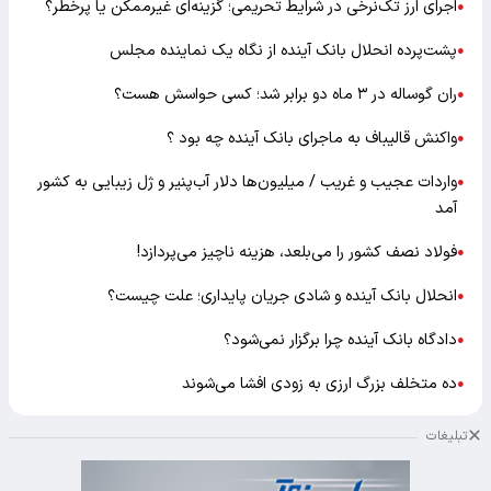
اجرای ارز تک‌نرخی در شرایط تحریمی؛ گزینه‌ای غیرممکن یا پرخطر؟
●
پشت‌پرده انحلال بانک آینده از نگاه یک نماینده مجلس
●
ران گوساله در ۳ ماه دو برابر شد؛ کسی حواسش هست؟
●
واکنش قالیباف به ماجرای بانک آینده چه بود ؟
●
واردات عجیب و غریب / میلیون‌ها دلار آب‌پنیر و ژل زیبایی به کشور
●
آمد
فولاد نصف کشور را می‌بلعد، هزینه ناچیز می‌پردازد!
●
انحلال بانک آینده و شادی جریان پایداری؛ علت چیست؟
●
دادگاه بانک آینده چرا برگزار نمی‌شود؟
●
ده متخلف بزرگ ارزی به زودی افشا می‌شوند
●
تبلیغات