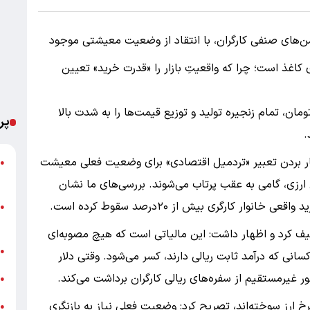
ن‌های صنفی کارگران، با انتقاد از وضعیت معیشتی موجود
ددی روی کاغذ است؛ چرا که واقعیتِ بازار را «قدرت خرید» تعیین
کرد با رسیدن نرخ ارز رسمی به ۱۷۵هزار تومان، تمام زنجیره تولید و توزیع قیمت‌ها را به شدت بالا
پر
.
کار بردن تعبیر «تردمیل اقتصادی» برای وضعیت فعلی معیشت
ش
●
م
ش ارزی، گامی به عقب پرتاب می‌شوند. بررسی‌های ما نشان
 کارگری بیش از ۲۰درصد سقوط کرده است.
ا
●
ک
وصیف کرد و اظهار داشت: این مالیاتی است که هیچ مصوبه‌ای
ح
●
انی که درآمد ثابت ریالی دارند، کسر می‌شود. وقتی دلار
ور غیرمستقیم از سفره‌های ریالی کارگران برداشت می‌کند.
گ
●
خ ارز سوخته‌اند، تصریح کرد: وضعیت فعلی نیاز به بازنگری
ا
●