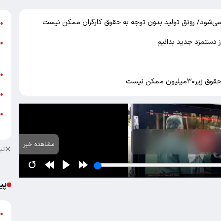
می‌شود/ رونق تولید بدون توجه به حقوق کارگران ممکن نیست
ج
●
●
+
پ
●
ن ممکن نیست
خ
●
ش
●
م
مشاهده خبر
تب
پی
گ
●