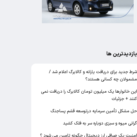
بازدیدترین ها
رط جدید برای دریافت یارانه و کالابرگ اعلام شد /
شمولان چه کسانی هستند؟
ین خانوارها یک میلیون تومان کالابرگ را دریافت نمی‌
نند + جزئیات
ل مشکل تأمین سرمایه درتوسعه قشم پساجنگ
رانی میوه و سبزی دوباره سر به فلک کشید
منیت یک صرافی ارز دیجیتال چگونه تامین می شود ؟