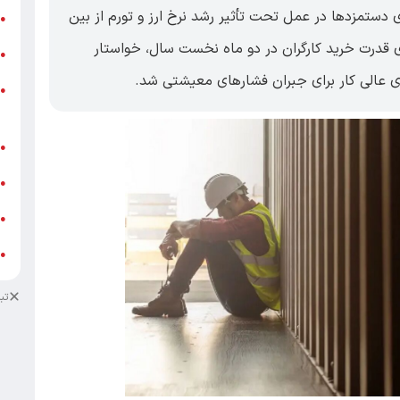
کارگری، تأکید کرد که افزایش ۶۰ درصدی دستمزد‌ها در عمل تحت تأثیر رشد نرخ ارز و تورم از بین
ر
●
ی با اشاره به افت بیش از ۲۰ درصدی قدرت خرید کارگران در دو ماه نخست سال، خواستار
و
●
ای عالی کار برای جبران فشار‌های معیشتی شد.
و
●
ز
ف
●
ا
●
د
●
د
●
تب