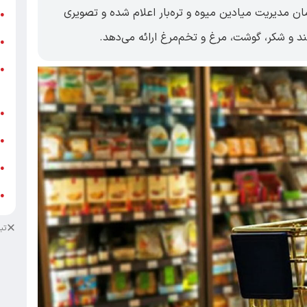
ن مدیریت میادین میوه و تره‌بار اعلام شده و تصویری
ر
●
قند و شکر، گوشت، مرغ و تخم‌مرغ ارائه می‌دهد.
و
●
و
●
ز
ف
●
ا
●
د
●
د
●
تب