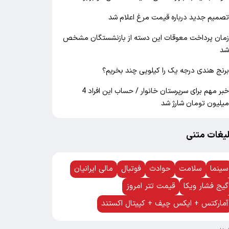
صمیم جدید درباره قیمت مرغ اعلام شد
مان پرداخت معوقات این دسته از بازنشستگان مشخص
د
رنج هندی درجه یک را کیلویی چند بخریم؟
خبر مهم برای سرپرستان خانوار / حساب این افراد 4
یلیون تومان شارژ شد
لیغات متنی
سینما
سلامت
حوادث
فوتبال
مالی ایرانیان
گیج فشار ویکا
قیمت تتر امروز
آمارکتس + ایکس چیف + کپیتال اکستند