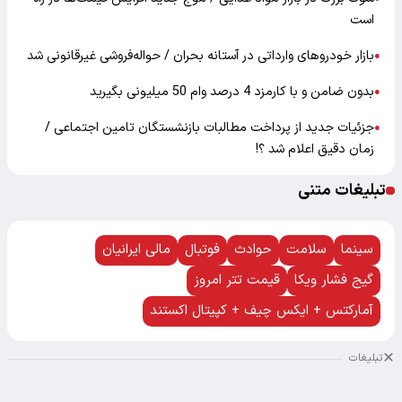
است
بازار خودرو‌های وارداتی در آستانه بحران / حواله‌فروشی غیرقانونی شد
●
بدون ضامن و با کارمزد 4 درصد وام 50 میلیونی بگیرید
●
جزئیات جدید از پرداخت مطالبات بازنشستگان تامین اجتماعی /
●
زمان دقیق اعلام شد ؟!
تبلیغات متنی
سینما
سلامت
حوادث
فوتبال
مالی ایرانیان
گیج فشار ویکا
قیمت تتر امروز
آمارکتس + ایکس چیف + کپیتال اکستند
تبلیغات