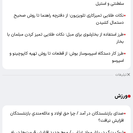
سلطنتی و استیل
نکات طلایی تمیزکاری تلویزیون؛ از دفترچه راهنما تا روش صحیح
●
دستمال کشیدن
طرز استفاده از بخارشوی برای مبل؛ نکات طلایی تمیز کردن مبلمان با
●
بخار
طرز کار دستگاه اسپرسوساز بوش؛ از قطعات تا روش تهیه کاپوچینو و
●
اسپرسو
تبلیغات
ورزش
صدای بازنشستگان در آمد / چرا حق اولاد و عائله‌مندیِ بازنشستگان
●
افزایش نیافت؟
شوک بزرگ در بازار مواد غذایی / موج جدید افزایش قیمت‌ها در راه
●