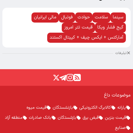
سینما
سلامت
حوادث
فوتبال
مالی ایرانیان
گیج فشار ویکا
قیمت تتر امروز
آمارکتس + ایکس چیف + کپیتال اکستند
تبلیغات
موضوعات داغ
یارانه
کالابرگ الکترونیکی
بازنشستگان
قیمت میوه
قیمت بنزین
قبض برق
بازشستگان
بانک صادرات
منطقه آزاد
صنایع