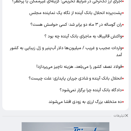
اجرای ارز تک‌نرخی در شرایط تحریمی؛ گزینه‌ای غیرممکن یا پرخطر؟
●
پشت‌پرده انحلال بانک آینده از نگاه یک نماینده مجلس
●
ران گوساله در ۳ ماه دو برابر شد؛ کسی حواسش هست؟
●
واکنش قالیباف به ماجرای بانک آینده چه بود ؟
●
واردات عجیب و غریب / میلیون‌ها دلار آب‌پنیر و ژل زیبایی به کشور
●
آمد
فولاد نصف کشور را می‌بلعد، هزینه ناچیز می‌پردازد!
●
انحلال بانک آینده و شادی جریان پایداری؛ علت چیست؟
●
دادگاه بانک آینده چرا برگزار نمی‌شود؟
●
ده متخلف بزرگ ارزی به زودی افشا می‌شوند
●
تبلیغات