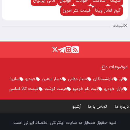
سینما
سلامت
حوادث
فوتبال
مالی ایرانیان
گیج فشار ویکا
قیمت تتر امروز
تبلیغات
موضوعات داغ
ارز
بازنشستگان
دینار دولتی
دینار اربعین
خودرو
سایپا
بازار خودرو
ثبت نام خودرو
قیمت گوشت
قیمت کالا اساسی
درباره ما
تماس با ما
آرشیو
کلیه حقوق متعلق به سایت اینترنتی اقتصاد ایرانی است