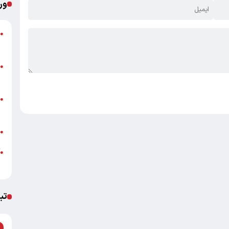
ور
●
ا
ا
●
ه
پ
●
خ
ب
●
آ
●
ب
تب