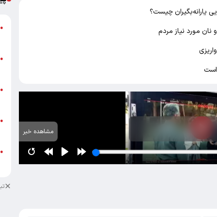
ی یارانه‌بگیران چیست؟
گ
●
 نان مورد نیاز مردم
ق
اریزی
ت
●
 است
م
ن
●
ص
ط
●
مشاهده خبر
ک
ط
●
ک
تب