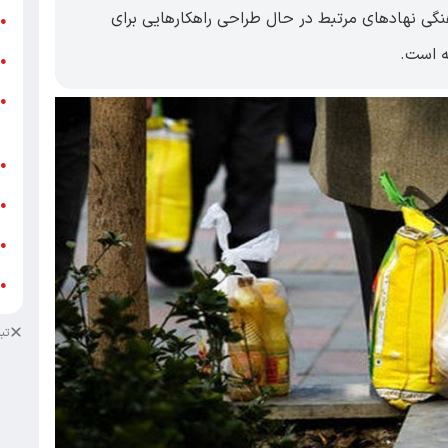
گی نهاد‌های مرتبط در حال طراحی راهکار‌هایی برای
ر
●
ه است.
و
●
و
●
ز
ف
●
ا
●
د
●
د
●
تب