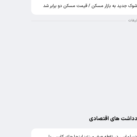
وک جدید به بازار مسکن / قیمت مسکن دو برابر شد
لیغات
دداشت های اقتصادی
یپلماسی در نقطه صفر مرزی؛ اینجا جای کاسبی با