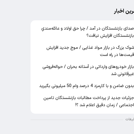
رین اخبار
دای بازنشستگان در آمد / چرا حق اولاد و عائله‌مندیِ
ازنشستگان افزایش نیافت؟
وک بزرگ در بازار مواد غذایی / موج جدید افزایش
یمت‌ها در راه است
ازار خودرو‌های وارداتی در آستانه بحران / حواله‌فروشی
یرقانونی شد
دون ضامن و با کارمزد 4 درصد وام 50 میلیونی بگیرید
زئیات جدید از پرداخت مطالبات بازنشستگان تامین
جتماعی / زمان دقیق اعلام شد ؟!
لیغات