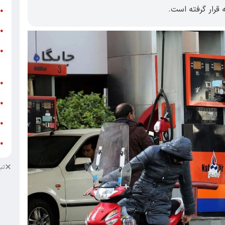
رار گرفته است.
ر
●
و
●
و
●
ز
ف
●
ا
●
د
●
د
●
تب