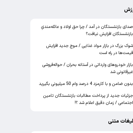
زش
دای بازنشستگان در آمد / چرا حق اولاد و عائله‌مندیِ
ازنشستگان افزایش نیافت؟
وک بزرگ در بازار مواد غذایی / موج جدید افزایش
یمت‌ها در راه است
ازار خودرو‌های وارداتی در آستانه بحران / حواله‌فروشی
یرقانونی شد
دون ضامن و با کارمزد 4 درصد وام 50 میلیونی بگیرید
زئیات جدید از پرداخت مطالبات بازنشستگان تامین
جتماعی / زمان دقیق اعلام شد ؟!
لیغات متنی