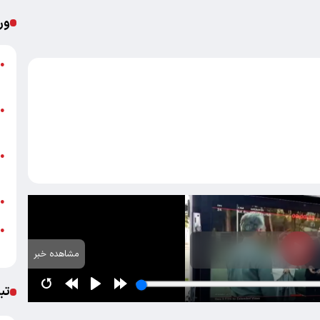
ور
ص
●
ب
ش
●
ق
ب
●
غ
ب
●
ج
●
ا
مشاهده خبر
تب