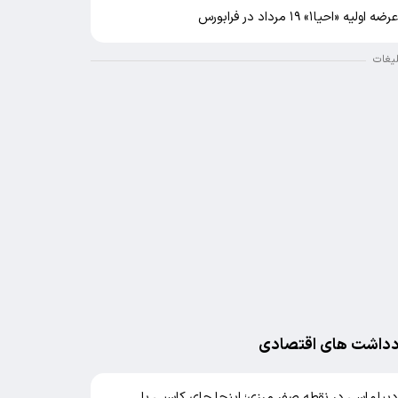
رضه اولیه «احیا۱» ۱۹ مرداد در فرابورس
لیغات
دداشت های اقتصادی
یپلماسی در نقطه صفر مرزی؛ اینجا جای کاسبی با