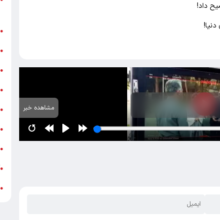
یح داد!
ر
دنیا!
ن
●
ب
●
«
●
ه
●
مشاهده خبر
ج
●
ش
●
ت
●
آ
●
ب
●