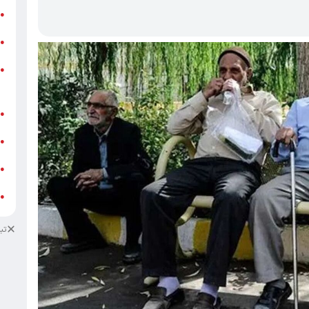
ر
●
و
●
و
●
ز
ف
●
ا
●
د
●
د
●
تب