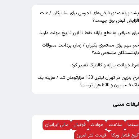
شت‌پرده صدور قبض‌های نجومی برای مشترکان / علت
فزایش قبض برق چیست؟
رای اعتراض به قطع یارانه فقط تا این تاریخ مهلت دارید
بر مهم برای مستمری بگیران / زمان پرداخت معوقات
ازنشستگان مشخص شد؟
رط دریافت یارانه و کالابرگ تغییر کرد
نرخ بنزین در تهران لیتری 130 هزارتومان شد / هزینه یک
اک 6 میلیون و 500 هزار تومان!
لیغات متنی
سینما
سلامت
حوادث
فوتبال
مالی ایرانیان
گیج فشار ویکا
قیمت تتر امروز