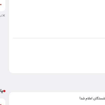
ع
●
تب
یا
د
●