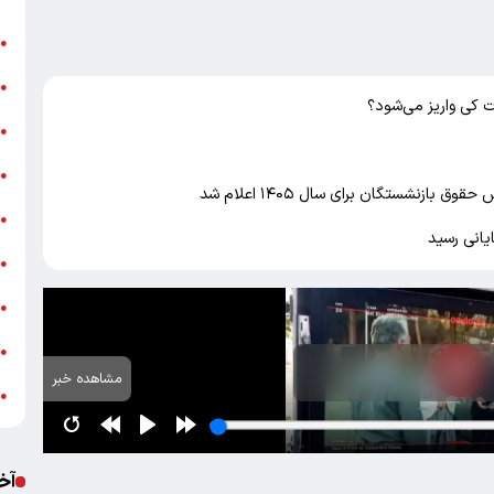
ن
●
ب
●
 کی واریز می‌شود؟
«
●
ه
●
ازنشستگان برای سال ۱۴۰۵ اعلام شد
ج
●
یانی رسید
ش
●
ت
●
آ
●
مشاهده خبر
ب
●
آخ