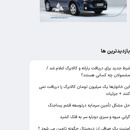
بازدیدترین ها
رط جدید برای دریافت یارانه و کالابرگ اعلام شد /
شمولان چه کسانی هستند؟
ین خانوارها یک میلیون تومان کالابرگ را دریافت نمی‌
نند + جزئیات
ل مشکل تأمین سرمایه درتوسعه قشم پساجنگ
رانی میوه و سبزی دوباره سر به فلک کشید
منیت یک صرافی ارز دیجیتال چگونه تامین می شود ؟