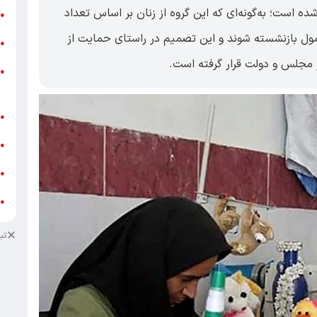
دمت فراهم شده است؛ به‌گونه‌ای که این گروه از زنان بر اساس تعداد
ر
●
معمول بازنشسته شوند و این تصمیم در راستای حمایت از
و
●
مجلس و دولت قرار گرفته است.
و
●
ز
ف
●
ا
●
د
●
د
●
تب