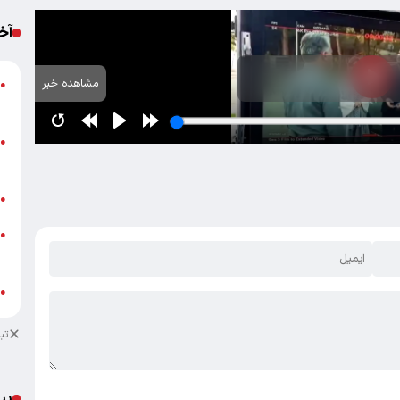
آخ
مشاهده خبر
●
ب
پ
●
ا
ب
●
خ
●
ب
ش
●
تب
پی