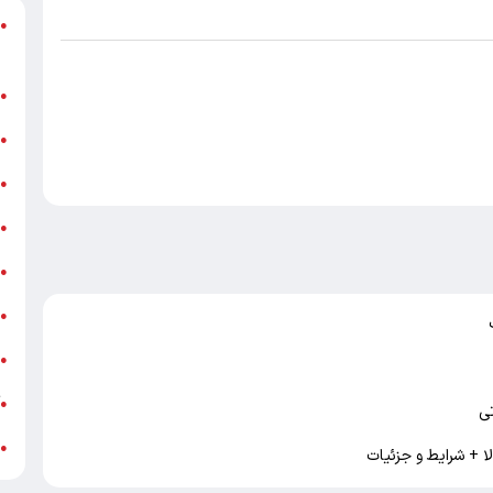
د
●
ر
ن
●
ب
●
«
●
ه
●
ج
●
ش
●
ت
●
آ
●
تی
ب
●
ا + شرایط و جزئیات