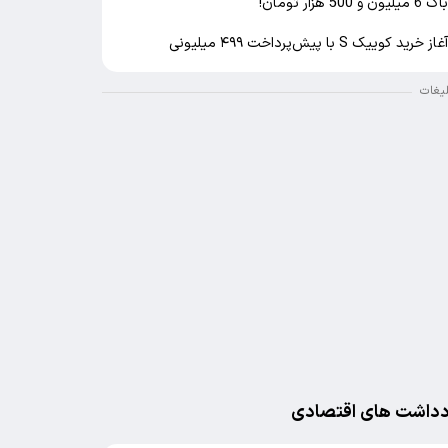
اک 6 میلیون و 500 هزار تومان!
غاز خرید کوییک S با پیش‌پرداخت ۴۹۹ میلیونی
لیغات
دداشت های اقتصادی