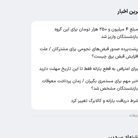
رین اخبار
مبلغ ۴ میلیون و ۲۵۰ هزار تومان برای این گروه
ازنشستگان واریز شد
شت‌پرده صدور قبض‌های نجومی برای مشترکان / علت
فزایش قبض برق چیست؟
رای اعتراض به قطع یارانه فقط تا این تاریخ مهلت دارید
بر مهم برای مستمری بگیران / زمان پرداخت معوقات
ازنشستگان مشخص شد؟
رط دریافت یارانه و کالابرگ تغییر کرد
لیغات
شنهاد سردبیر