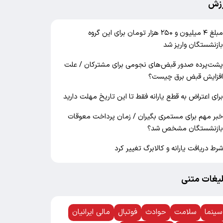
زش
مبلغ ۴ میلیون و ۲۵۰ هزار تومان برای این گروه
ازنشستگان واریز شد
شت‌پرده صدور قبض‌های نجومی برای مشترکان / علت
فزایش قبض برق چیست؟
رای اعتراض به قطع یارانه فقط تا این تاریخ مهلت دارید
بر مهم برای مستمری بگیران / زمان پرداخت معوقات
ازنشستگان مشخص شد؟
رط دریافت یارانه و کالابرگ تغییر کرد
لیغات متنی
سینما
سلامت
حوادث
فوتبال
مالی ایرانیان