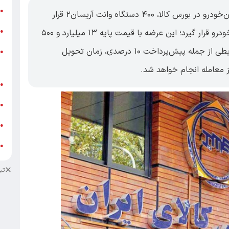
ر
●
اقتصاد ایرانی : در ادامه عرضه محصولات ایران‌خودرو در بورس کالا، ۴۰۰ دستگاه وانت آریسان۲ قرار
و
است روز سه‌شنبه ۲۶ خردادماه روی تابلوی تالار خودرو قرار گیرد؛ این عرضه با قیمت پایه ۱۳ میلیارد و ۵۰۰
●
میلیون ریال و در قالب کد مشخص، همراه با شرایطی از جمله پیش‌پرداخت ۱۰ درصدی، زمان تحویل
و
●
ز
ف
●
ا
●
د
●
د
●
تب