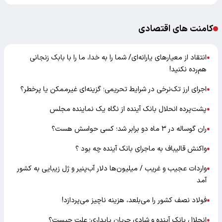
کامنت های اقتصادی
انتقاد از معیارهای یارانه‌ای/ شما را به خدا، ما را با بابک زنجانی
●
هم‌رده نکنید!
اجرای ارز تک‌نرخی در شرایط تحریمی؛ گزینه‌ای غیرممکن یا پرخطر؟
●
پشت‌پرده انحلال بانک آینده از نگاه یک نماینده مجلس
●
ران گوساله در ۳ ماه دو برابر شد؛ کسی حواسش هست؟
●
واکنش قالیباف به ماجرای بانک آینده چه بود ؟
●
واردات عجیب و غریب / میلیون‌ها دلار آب‌پنیر و ژل زیبایی به کشور
●
آمد
فولاد نصف کشور را می‌بلعد، هزینه ناچیز می‌پردازد!
●
انحلال بانک آینده و شادی جریان پایداری؛ علت چیست؟
●