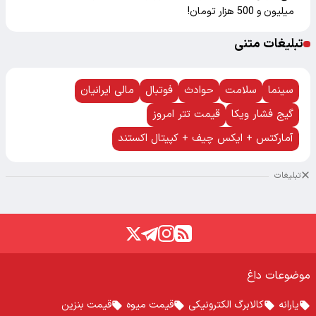
میلیون و 500 هزار تومان!
تبلیغات متنی
سینما
سلامت
حوادث
فوتبال
مالی ایرانیان
گیج فشار ویکا
قیمت تتر امروز
آمارکتس + ایکس چیف + کپیتال اکستند
تبلیغات
موضوعات داغ
یارانه
کالابرگ الکترونیکی
قیمت میوه
قیمت بنزین