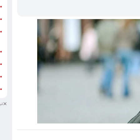
ر
●
و
●
و
●
ز
ف
●
ا
●
د
●
د
●
تب