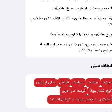
صمیم جدید درباره قیمت مرغ اعلام شد
مان پرداخت معوقات این دسته از بازنشستگان مشخص
د
رنج هندی درجه یک را کیلویی چند بخریم؟
خبر مهم برای سرپرستان خانوار / حساب این افراد 4
یلیون تومان شارژ شد
لیغات متنی
سینما
سلامت
حوادث
فوتبال
مالی ایرانیان
گیج فشار ویکا
قیمت تتر امروز
آمارکتس + ایکس چیف + کپیتال اکستند