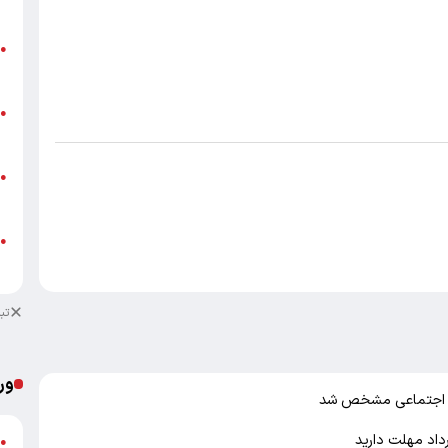
ق
ت
●
م
ن
●
ص
ط
●
ک
ط
●
ک
تب
ور
ش
●