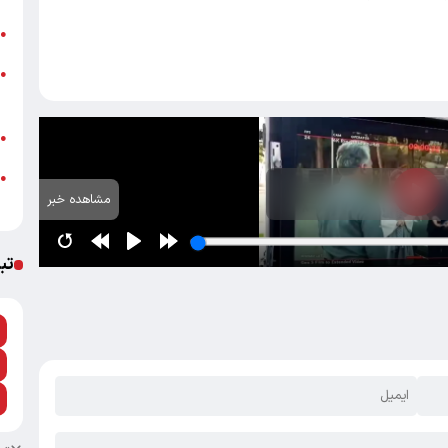
ت
●
ز
●
ش
ب
●
●
مشاهده خبر
م
تب