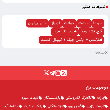
تبلیغات متنی
سینما
سلامت
حوادث
فوتبال
مالی ایرانیان
گیج فشار ویکا
قیمت تتر امروز
آمارکتس + ایکس چیف + کپیتال اکستند
تبلیغات
موضوعات داغ
یارانه
کالابرگ الکترونیکی
بازنشستگان
قیمت میوه
قیمت بنزین
قبض برق
بازشستگان
بانک صادرات
منطقه آزاد