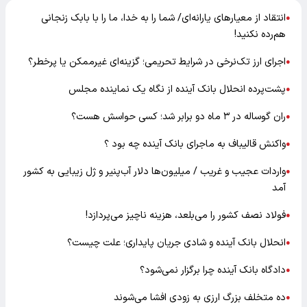
انتقاد از معیارهای یارانه‌ای/ شما را به خدا، ما را با بابک زنجانی
●
هم‌رده نکنید!
اجرای ارز تک‌نرخی در شرایط تحریمی؛ گزینه‌ای غیرممکن یا پرخطر؟
●
پشت‌پرده انحلال بانک آینده از نگاه یک نماینده مجلس
●
ران گوساله در ۳ ماه دو برابر شد؛ کسی حواسش هست؟
●
واکنش قالیباف به ماجرای بانک آینده چه بود ؟
●
واردات عجیب و غریب / میلیون‌ها دلار آب‌پنیر و ژل زیبایی به کشور
●
آمد
فولاد نصف کشور را می‌بلعد، هزینه ناچیز می‌پردازد!
●
انحلال بانک آینده و شادی جریان پایداری؛ علت چیست؟
●
دادگاه بانک آینده چرا برگزار نمی‌شود؟
●
ده متخلف بزرگ ارزی به زودی افشا می‌شوند
●