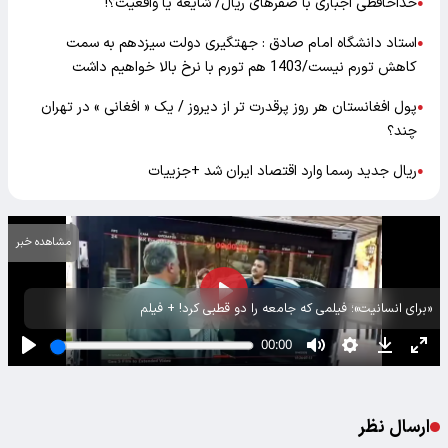
خداحافظی اجباری با صفرهای ریال/ شایعه یا واقعیت؟!
●
استاد دانشگاه امام صادق : جهتگیری دولت سیزدهم به سمت
●
کاهش تورم نیست/1403 هم تورم با نرخ بالا خواهیم داشت
پول افغانستان هر روز پرقدرت تر از دیروز / یک « افغانی » در تهران
●
چند؟
ریال جدید رسما وارد اقتصاد ایران شد +جزییات
●
مشاهده خبر
«برای انسانیت»؛ فیلمی که جامعه را دو قطبی کرد! + فیلم
ارسال نظر