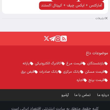
آمارکتس + ایکس چیف + کپیتال اکستند
تبلیغات
موضوعات داغ
بازنشستگان
قیمت مرغ
کالابرگ الکترونیکی
یارانه
قیمت مسکن
بانک مرکزی
بانک صادرات
قبض برق
قیمت برنج
اجاره
درباره ما
تماس با ما
آرشیو
کلیه حقوق متعلق به سایت اینترنتی اقتصاد ایرانی است