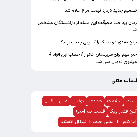
صمیم جدید درباره قیمت مرغ اعلام شد
مان پرداخت معوقات این دسته از بازنشستگان مشخص
د
رنج هندی درجه یک را کیلویی چند بخریم؟
خبر مهم برای سرپرستان خانوار / حساب این افراد 4
یلیون تومان شارژ شد
لیغات متنی
سینما
سلامت
حوادث
فوتبال
مالی ایرانیان
گیج فشار ویکا
قیمت تتر امروز
آمارکتس + ایکس چیف + کپیتال اکستند