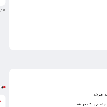
تب
یا
د
●
ر