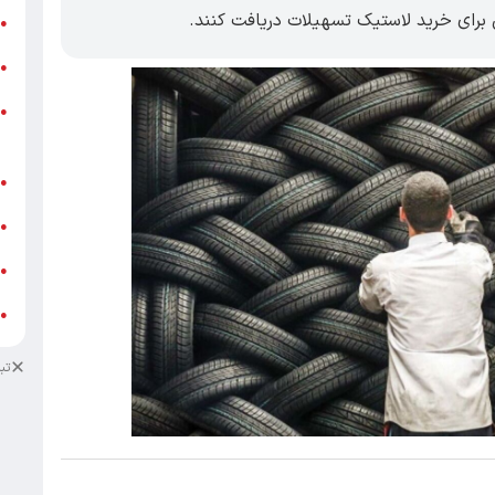
ر
●
و
●
و
●
ز
ف
●
ا
●
د
●
د
●
تب