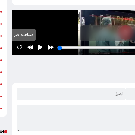
ن
●
ب
●
مشاهده خبر
«
●
ه
●
ج
●
ش
●
ت
●
آ
●
ب
●
آخ