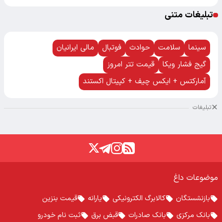
تبلیغات متنی
سینما
سلامت
حوادث
فوتبال
مالی ایرانیان
گیج فشار ویکا
قیمت تتر امروز
آمارکتس + ایکس چیف + کپیتال اکستند
تبلیغات
موضوعات داغ
بازنشستگان
کالابرگ الکترونیکی
یارانه
قیمت بنزین
بانک مرکزی
بانک صادرات
قبض برق
ثبت نام خودرو