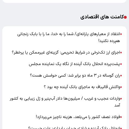
کامنت های اقتصادی
انتقاد از معیارهای یارانه‌ای/ شما را به خدا، ما را با بابک زنجانی
●
هم‌رده نکنید!
اجرای ارز تک‌نرخی در شرایط تحریمی؛ گزینه‌ای غیرممکن یا پرخطر؟
●
پشت‌پرده انحلال بانک آینده از نگاه یک نماینده مجلس
●
ران گوساله در ۳ ماه دو برابر شد؛ کسی حواسش هست؟
●
واکنش قالیباف به ماجرای بانک آینده چه بود ؟
●
واردات عجیب و غریب / میلیون‌ها دلار آب‌پنیر و ژل زیبایی به کشور
●
آمد
فولاد نصف کشور را می‌بلعد، هزینه ناچیز می‌پردازد!
●
انحلال بانک آینده و شادی جریان پایداری؛ علت چیست؟
●