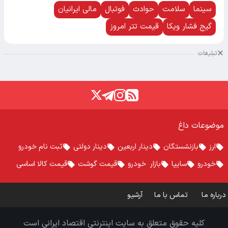
سینما
سلامت
حوادث
فوتبال
مالی ایرانیان
گیج فشار ویکا
قیمت تتر امروز
تبلیغات
موضوعات داغ
ارز
بازنشستگان
دینار اربعین
دینار دولتی
ثبت نام خودرو
خودرو
سایپا
بازار خودرو
قیمت گوشت
قیمت کالا اساسی
درباره ما
تماس با ما
آرشیو
کلیه حقوق متعلق به سایت اینترنتی اقتصاد ایرانی است