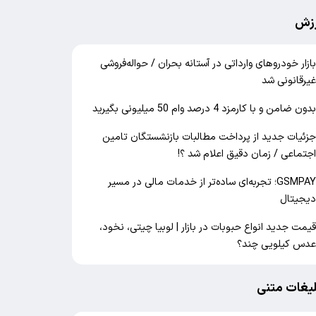
زش
ازار خودرو‌های وارداتی در آستانه بحران / حواله‌فروشی
یرقانونی شد
دون ضامن و با کارمزد 4 درصد وام 50 میلیونی بگیرید
زئیات جدید از پرداخت مطالبات بازنشستگان تامین
جتماعی / زمان دقیق اعلام شد ؟!
GSMPAY؛ تجربه‌ای ساده‌تر از خدمات مالی در مسیر
یجیتال
یمت جدید انواع حبوبات در بازار | لوبیا چیتی، نخود،
دس کیلویی چند؟
لیغات متنی