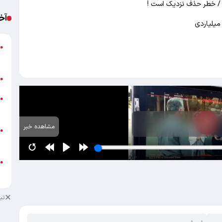
 / خطر حذف نزدیک است !
آخ
ب
●
غ
ب
●
ج
●
ا
مشاهده خبر
●
د
ق
●
ع
تب