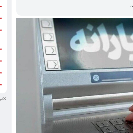
.
ر
●
و
●
و
●
ز
ف
●
ا
●
د
●
د
●
تب