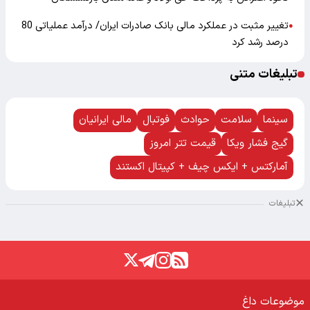
تغییر مثبت در عملکرد مالی بانک صادرات ایران/ درآمد عملیاتی 80
●
درصد رشد کرد
تبلیغات متنی
سینما
سلامت
حوادث
فوتبال
مالی ایرانیان
گیج فشار ویکا
قیمت تتر امروز
آمارکتس + ایکس چیف + کپیتال اکستند
تبلیغات
موضوعات داغ