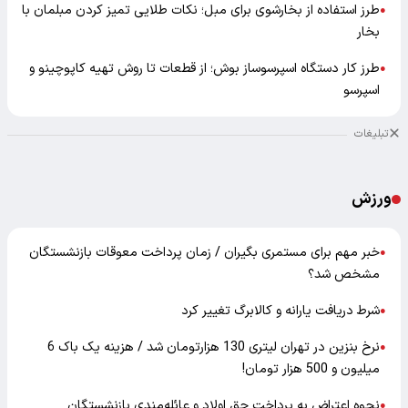
طرز استفاده از بخارشوی برای مبل؛ نکات طلایی تمیز کردن مبلمان با
●
بخار
طرز کار دستگاه اسپرسوساز بوش؛ از قطعات تا روش تهیه کاپوچینو و
●
اسپرسو
تبلیغات
ورزش
خبر مهم برای مستمری بگیران / زمان پرداخت معوقات بازنشستگان
●
مشخص شد؟
شرط دریافت یارانه و کالابرگ تغییر کرد
●
نرخ بنزین در تهران لیتری 130 هزارتومان شد / هزینه یک باک 6
●
میلیون و 500 هزار تومان!
نحوه اعتراض به پرداخت حق اولاد و عائله‌مندی بازنشستگان
●