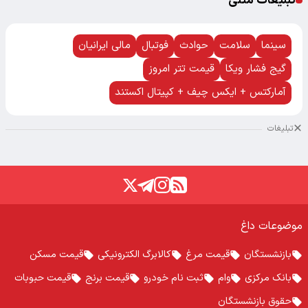
تبلیغات متنی
سینما
سلامت
حوادث
فوتبال
مالی ایرانیان
گیج فشار ویکا
قیمت تتر امروز
آمارکتس + ایکس چیف + کپیتال اکستند
تبلیغات
موضوعات داغ
بازنشستگان
قیمت مرغ
کالابرگ الکترونیکی
قیمت مسکن
بانک مرکزی
وام
ثبت نام خودرو
قیمت برنج
قیمت حبوبات
حقوق بازنشستگان