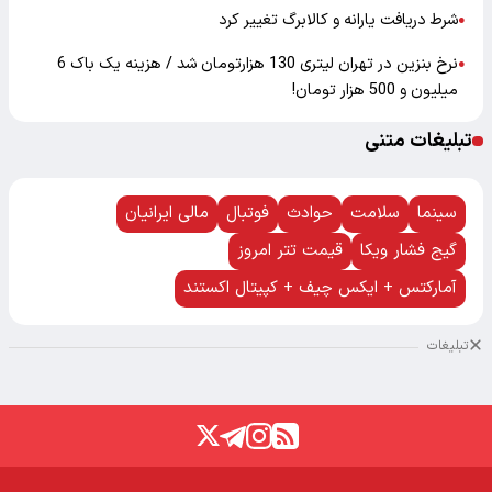
شرط دریافت یارانه و کالابرگ تغییر کرد
●
نرخ بنزین در تهران لیتری 130 هزارتومان شد / هزینه یک باک 6
●
میلیون و 500 هزار تومان!
تبلیغات متنی
سینما
سلامت
حوادث
فوتبال
مالی ایرانیان
گیج فشار ویکا
قیمت تتر امروز
آمارکتس + ایکس چیف + کپیتال اکستند
تبلیغات