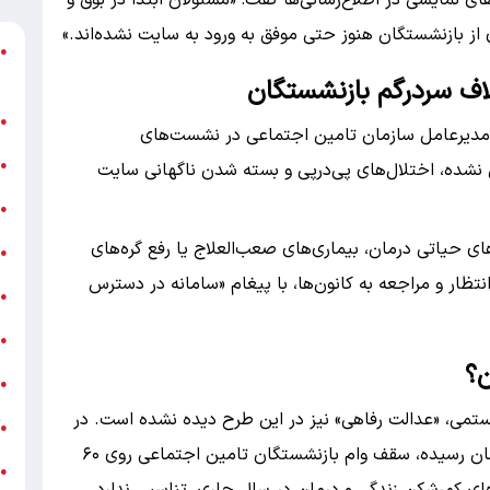
 از بازنشستگان هنوز حتی موفق به ورود به سایت نشده‌اند.»
د
●
ر
لاف سردرگم بازنشستگان
ن
●
مدیرعامل سازمان تامین اجتماعی در نشست‌های
ب
●
نشده، اختلال‌های پی‌درپی و بسته شدن ناگهانی سایت
«
●
ای حیاتی درمان، بیماری‌های صعب‌العلاج یا رفع گره‌های
ه
●
تظار و مراجعه به کانون‌ها، با پیغام «سامانه در دسترس
ج
●
ش
●
ت
●
یستمی، «عدالت رفاهی» نیز در این طرح دیده نشده است. در
آ
●
حالی که وام بازنشستگان کشوری به ۷۵ میلیون تومان رسیده، سقف وام بازنشستگان تامین اجتماعی روی ۶۰
ب
●
های کمرشکن زندگی و درمان در سال جاری، تناسبی ندارد.