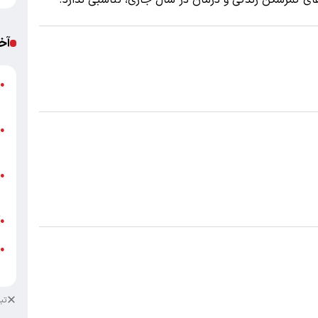
آخ
●
س
ک
●
د
م
●
پ
آ
●
ا
●
ب
تب