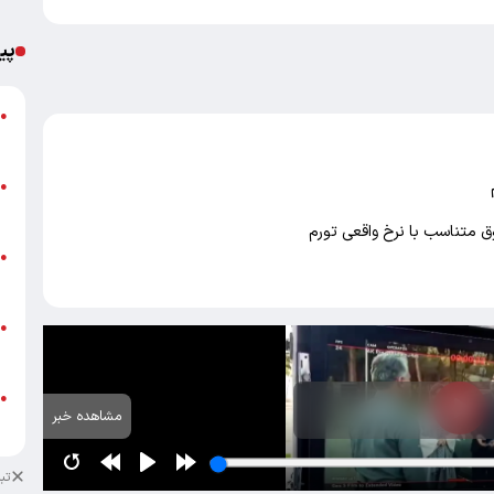
پی
گ
●
ق
ت
●
م
ق متناسب با نرخ واقعی تورم
ن
●
ص
ط
●
ک
ط
●
مشاهده خبر
ک
تب