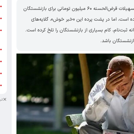
ر
●
اقتصادایرانی:در حالی که چراغ سبز پرداخت تسهیلات قرض‌الحسنه ۶۰ میلیون تومانی برای بازنشستگان
و
ه است، اما در پشت پرده این «خبر خوش»، گلایه‌های
●
ه ثبت‌نام، کام بسیاری از بازنشستگان را تلخ کرده است.
و
●
ز
ازنشستگان باشد.
ف
●
ا
●
د
●
د
●
تب