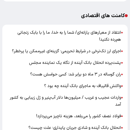
کامنت های اقتصادی
انتقاد از معیارهای یارانه‌ای/ شما را به خدا، ما را با بابک زنجانی
●
هم‌رده نکنید!
اجرای ارز تک‌نرخی در شرایط تحریمی؛ گزینه‌ای غیرممکن یا پرخطر؟
●
پشت‌پرده انحلال بانک آینده از نگاه یک نماینده مجلس
●
ران گوساله در ۳ ماه دو برابر شد؛ کسی حواسش هست؟
●
واکنش قالیباف به ماجرای بانک آینده چه بود ؟
●
واردات عجیب و غریب / میلیون‌ها دلار آب‌پنیر و ژل زیبایی به کشور
●
آمد
فولاد نصف کشور را می‌بلعد، هزینه ناچیز می‌پردازد!
●
انحلال بانک آینده و شادی جریان پایداری؛ علت چیست؟
●