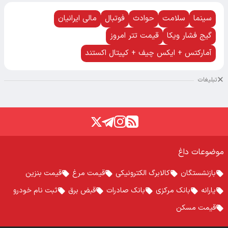
سینما
سلامت
حوادث
فوتبال
مالی ایرانیان
گیج فشار ویکا
قیمت تتر امروز
آمارکتس + ایکس چیف + کپیتال اکستند
تبلیغات
موضوعات داغ
بازنشستگان
کالابرگ الکترونیکی
قیمت مرغ
قیمت بنزین
یارانه
بانک مرکزی
بانک صادرات
قبض برق
ثبت نام خودرو
قیمت مسکن