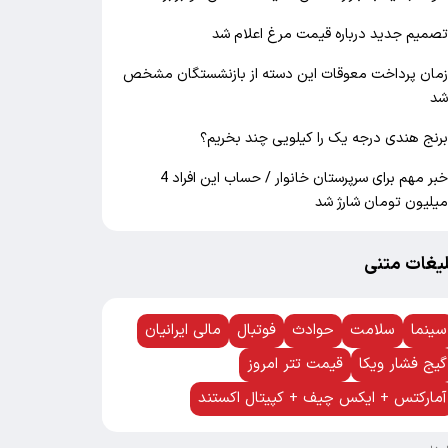
صمیم جدید درباره قیمت مرغ اعلام شد
مان پرداخت معوقات این دسته از بازنشستگان مشخص
د
رنج هندی درجه یک را کیلویی چند بخریم؟
خبر مهم برای سرپرستان خانوار / حساب این افراد 4
یلیون تومان شارژ شد
لیغات متنی
سینما
سلامت
حوادث
فوتبال
مالی ایرانیان
گیج فشار ویکا
قیمت تتر امروز
آمارکتس + ایکس چیف + کپیتال اکستند