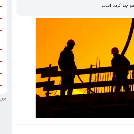
مواجه کرده است.
ر
●
و
●
و
●
ز
ف
●
ا
●
د
●
د
●
تب