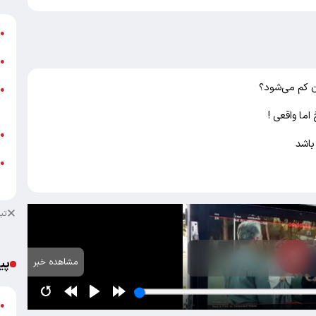
ش
●
ت
●
ن کم می‌شود؟
ز
●
ش
ما واقعی !
ب
●
باشد
●
م
تب
پی
مشاهده خبر
گ
●