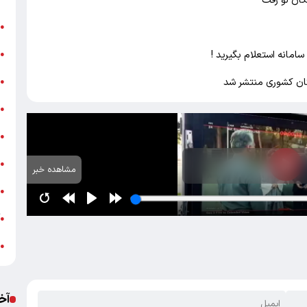
گان لو رفت
ن
●
ب
●
«
●
ه
●
ج
●
ش
●
مشاهده خبر
ت
●
آ
●
ب
●
آخ