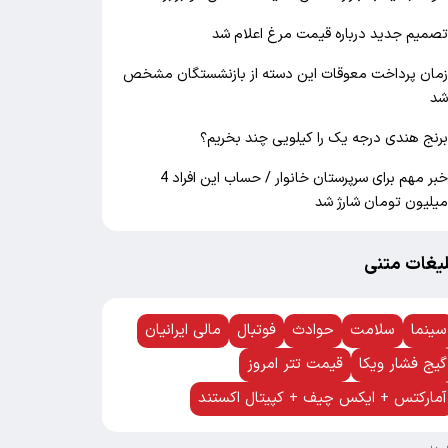
صمیم جدید درباره قیمت مرغ اعلام شد
مان پرداخت معوقات این دسته از بازنشستگان مشخص
د
رنج هندی درجه یک را کیلویی چند بخریم؟
خبر مهم برای سرپرستان خانوار / حساب این افراد 4
یلیون تومان شارژ شد
لیغات متنی
سینما
سلامت
حوادث
فوتبال
مالی ایرانیان
گیج فشار ویکا
قیمت تتر امروز
آمارکتس + ایکس چیف + کپیتال اکستند