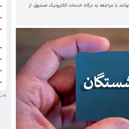
توانند با مراجعه به درگاه خدمات الکترونیک صندوق، از
ر
●
و
●
و
●
ز
ف
●
ا
●
د
●
د
●
تب