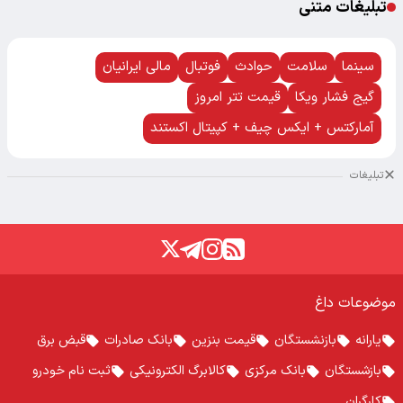
تبلیغات متنی
سینما
سلامت
حوادث
فوتبال
مالی ایرانیان
گیج فشار ویکا
قیمت تتر امروز
آمارکتس + ایکس چیف + کپیتال اکستند
تبلیغات
موضوعات داغ
یارانه
بازنشستگان
قیمت بنزین
بانک صادرات
قبض برق
بازشستگان
بانک مرکزی
کالابرگ الکترونیکی
ثبت نام خودرو
کارگران