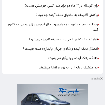
ران گوساله در ۳ ماه دو برابر شد؛ کسی حواسش هست؟
●
واکنش قالیباف به ماجرای بانک آینده چه بود ؟
●
واردات عجیب و غریب / میلیون‌ها دلار آب‌پنیر و ژل زیبایی به کشور
●
آمد
فولاد نصف کشور را می‌بلعد، هزینه ناچیز می‌پردازد!
●
انحلال بانک آینده و شادی جریان پایداری؛ علت چیست؟
●
دادگاه بانک آینده چرا برگزار نمی‌شود؟
●
ده متخلف بزرگ ارزی به زودی افشا می‌شوند
●
تبلیغات