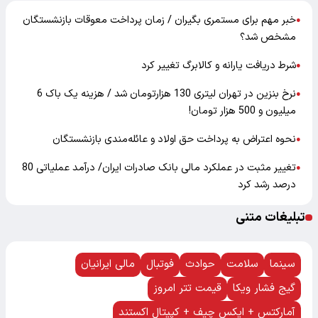
خبر مهم برای مستمری بگیران / زمان پرداخت معوقات بازنشستگان
●
مشخص شد؟
شرط دریافت یارانه و کالابرگ تغییر کرد
●
نرخ بنزین در تهران لیتری 130 هزارتومان شد / هزینه یک باک 6
●
میلیون و 500 هزار تومان!
نحوه اعتراض به پرداخت حق اولاد و عائله‌مندی بازنشستگان
●
تغییر مثبت در عملکرد مالی بانک صادرات ایران/ درآمد عملیاتی 80
●
درصد رشد کرد
تبلیغات متنی
سینما
سلامت
حوادث
فوتبال
مالی ایرانیان
گیج فشار ویکا
قیمت تتر امروز
آمارکتس + ایکس چیف + کپیتال اکستند