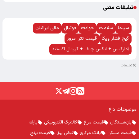
تبلیغات متنی
سینما
سلامت
حوادث
فوتبال
مالی ایرانیان
گیج فشار ویکا
قیمت تتر امروز
آمارکتس + ایکس چیف + کپیتال اکستند
تبلیغات
موضوعات داغ
بازنشستگان
قیمت مرغ
کالابرگ الکترونیکی
یارانه
قیمت مسکن
بانک مرکزی
قبض برق
قیمت برنج