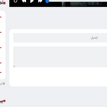
آخ
ن
●
ب
ت
●
ع
خ
●
ا
ع
●
آ
●
تب
پی