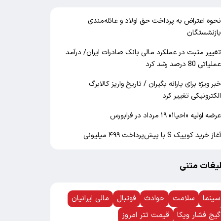
حوه اعتراض به پرداخت حق اولاد و عائله‌مندی
ازنشستگان
غییر مثبت در عملکرد مالی بانک صادرات ایران/ درآمد
ملیاتی 80 درصد رشد کرد
بر ویژه برای یارانه بگیران / تاریخ واریز کالابرگ
لکترونیکی تغییر کرد
رضه اولیه «احیا۱» ۱۹ مرداد در فرابورس
غاز خرید کوییک S با پیش‌پرداخت ۴۹۹ میلیونی
لیغات متنی
سینما
سلامت
حوادث
فوتبال
مالی ایرانیان
گیج فشار ویکا
قیمت تتر امروز