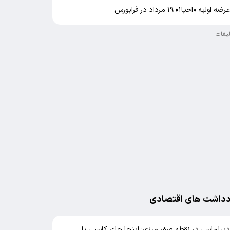
رضه اولیه «احیا۱» ۱۹ مرداد در فرابورس
لیغات
دداشت های اقتصادی
یپلماسی در نقطه صفر مرزی؛ اینجا جای کاسبی با