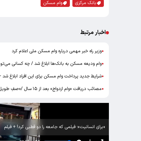
بانک مرکزی
وام مسکن
اخبار مرتبط
وزیر راه خبر مهمی درباره وام مسکن ملی اعلام کرد
●
وام ودیعه مسکن به بانک‌ها ابلاغ شد / چه کسانی می‌توا
●
شرایط جدید پرداخت وام مسکن برای این افراد ابلاغ شد +
●
مصائب دریافت «وام ازدواج» بعد از ۱۵ سال /«صفِ طویل» زوج‌های جوان
●
«برای انسانیت»؛ فیلمی که جامعه را دو قطبی کرد! + فیلم