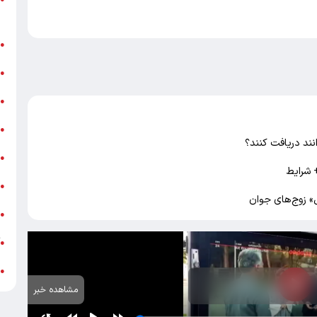
ر
ن
●
ب
●
«
●
ه
●
نند دریافت کنند؟
ج
●
 شرایط
ش
●
ت
●
آ
●
ب
●
مشاهده خبر