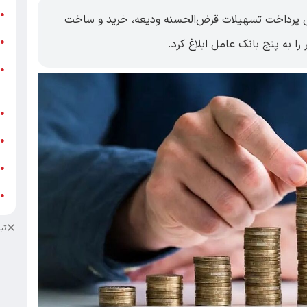
ر
●
یی پرداخت تسهیلات قرض‌الحسنه ودیعه، خرید و ساخت
و
ا به پنج بانک عامل ابلاغ کرد.
●
و
●
ز
ف
●
ا
●
د
●
د
●
تب