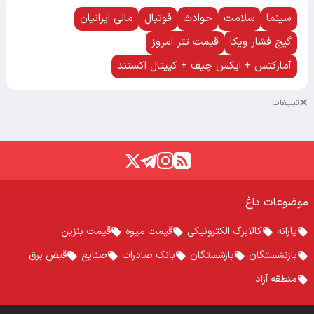
سینما
سلامت
حوادث
فوتبال
مالی ایرانیان
گیج فشار ویکا
قیمت تتر امروز
آمارکتس + ایکس چیف + کپیتال اکستند
تبلیغات
موضوعات داغ
یارانه
کالابرگ الکترونیکی
قیمت میوه
قیمت بنزین
بازنشستگان
بازشستگان
بانک صادرات
صنایع
قبض برق
منطقه آزاد