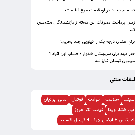
صمیم جدید درباره قیمت مرغ اعلام شد
مان پرداخت معوقات این دسته از بازنشستگان مشخص
د
رنج هندی درجه یک را کیلویی چند بخریم؟
خبر مهم برای سرپرستان خانوار / حساب این افراد 4
یلیون تومان شارژ شد
لیغات متنی
سینما
سلامت
حوادث
فوتبال
مالی ایرانیان
گیج فشار ویکا
قیمت تتر امروز
آمارکتس + ایکس چیف + کپیتال اکستند