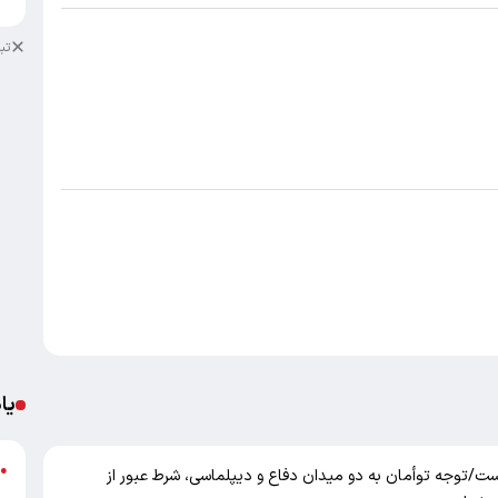
تب
یا
د
●
ت/توجه توأمان به دو میدان دفاع و دیپلماسی، شرط عبور از
ر