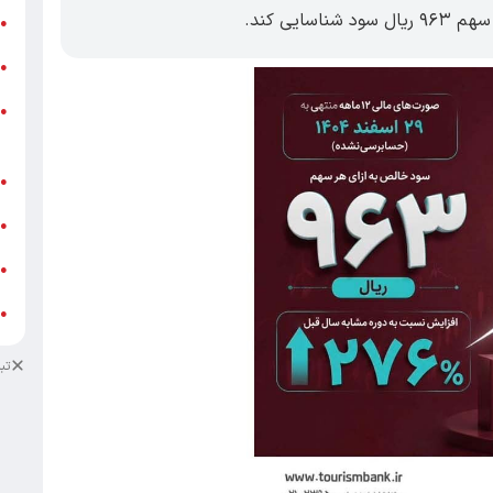
یی کند.
ر
●
و
●
و
●
ز
ف
●
ا
●
د
●
د
●
تب