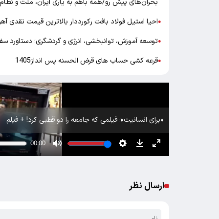
بحران‌های پیش رو/همه باهم به یاری ایران، ملت و نظام 
احیا استیل فولاد بافت رکورددار بالاترین قیمت نقدی آ
●
توسعه آموزش، توانبخشی، انرژی و گردشگری؛ دستاورد سفر
●
قرعه کشی حساب های قرض الحسنه پس انداز1405
●
«برای انسانیت»؛ فیلمی که جامعه را دو قطبی کرد! + فیلم
ارسال نظر