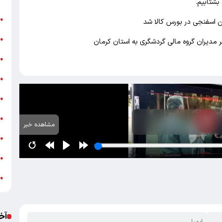
بشتابیم.
ن
●
هن اسفنجی در بورس کالا شد
ب
●
 مدیران گروه مالی گردشگری به استان کرمان
«
●
ه
●
ج
●
ش
●
مشاهده خبر
ت
●
آ
●
ب
●
آخ