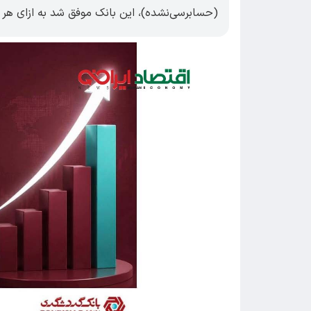
(حسابرسی‌نشده)، این بانک موفق شد به ازای هر سهم ۹۶۳ ریال سود شناسا