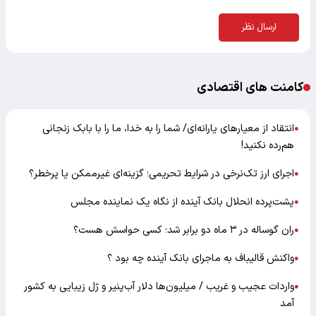
ارسال نظر
کامنت های اقتصادی
انتقاد از معیارهای یارانه‌ای/ شما را به خدا، ما را با بابک زنجانی
●
هم‌رده نکنید!
اجرای ارز تک‌نرخی در شرایط تحریمی؛ گزینه‌ای غیرممکن یا پرخطر؟
●
پشت‌پرده انحلال بانک آینده از نگاه یک نماینده مجلس
●
ران گوساله در ۳ ماه دو برابر شد؛ کسی حواسش هست؟
●
واکنش قالیباف به ماجرای بانک آینده چه بود ؟
●
واردات عجیب و غریب / میلیون‌ها دلار آب‌پنیر و ژل زیبایی به کشور
●
آمد