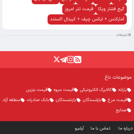
گیج فشار ویکا
قیمت تتر امروز
آمارکتس + ایکس چیف + کپیتال اکستند
تبلیغات
موضوعات داغ
یارانه
کالابرگ الکترونیکی
قیمت میوه
قیمت بنزین
قیمت مرغ
بازشستگان
بازنشستگان
بانک صادرات
منطقه آزاد
صنایع
درباره ما
تماس با ما
آرشیو