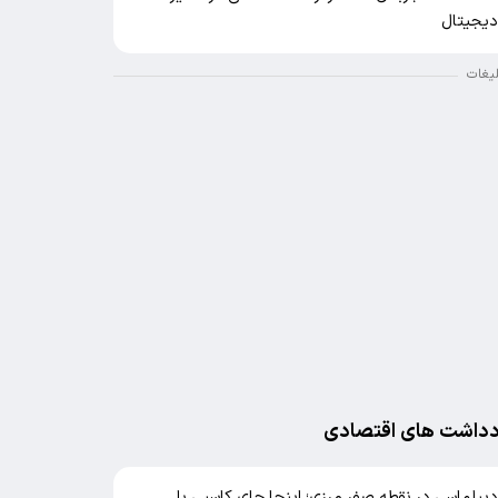
یجیتال
لیغات
دداشت های اقتصادی
یپلماسی در نقطه صفر مرزی؛ اینجا جای کاسبی با