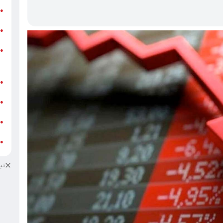
ر
●
و
●
و
●
ز
ف
●
ا
●
د
●
د
●
تب