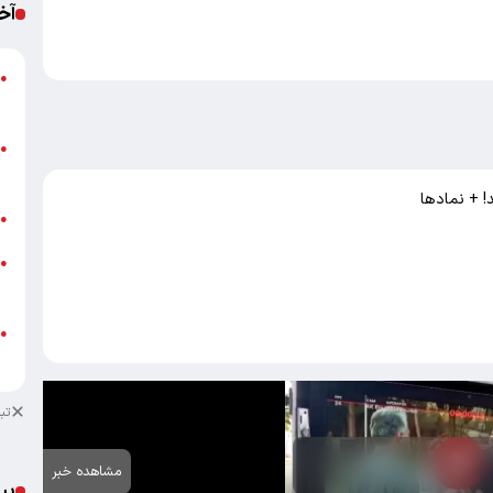
آخ
●
د
ق
●
ع
! + نمادها
ت
●
●
ا
ا
●
ه
تب
مشاهده خبر
پی