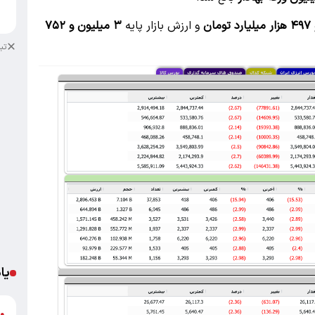
د
و ارزش بازار پایه
۳ میلیون و ۷۵۲
تب
یا
د
●