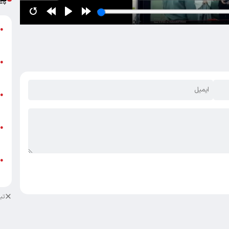
گ
●
ق
ت
●
م
ن
●
ص
ط
●
ک
ط
●
ک
تب