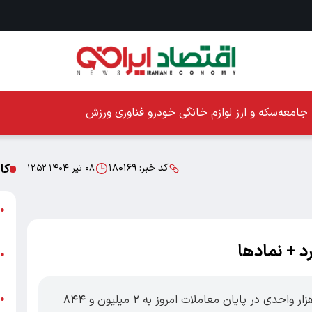
جامعه
سکه و ارز
لوازم خانگی
خودرو
فناوری
ورزش
کا
کد خبر:
۱۸۰۱۶۹
۰۸ تیر ۱۴۰۴ ۱۲:۵۲
ا
●
ز
د + نمادها
ا
●
پ
اقتصاد ۱۰۰- شاخص کل بورس با ریزش ۷۷ هزار واحدی در پایان معاملات امروز به ۲ میلیون و ۸۴۴
پ
●