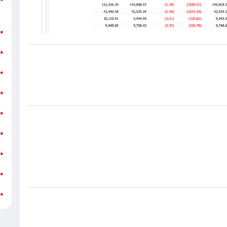
ر
ن
●
ب
●
«
●
ه
●
ج
●
ش
●
ت
●
آ
●
ب
●