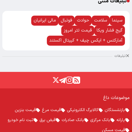
تبلیغات متنی
سینما
سلامت
حوادث
فوتبال
مالی ایرانیان
گیج فشار ویکا
قیمت تتر امروز
آمارکتس + ایکس چیف + کپیتال اکستند
تبلیغات
موضوعات داغ
بازنشستگان
کالابرگ الکترونیکی
قیمت مرغ
قیمت بنزین
یارانه
بانک مرکزی
بانک صادرات
قبض برق
ثبت نام خودرو
قیمت مسکن