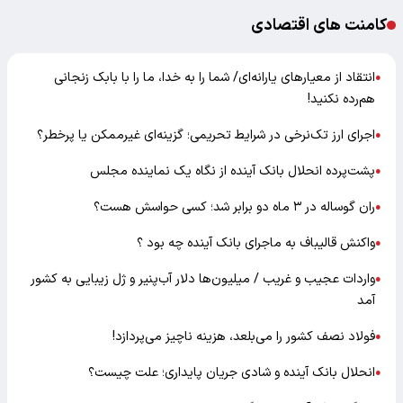
کامنت های اقتصادی
انتقاد از معیارهای یارانه‌ای/ شما را به خدا، ما را با بابک زنجانی
●
هم‌رده نکنید!
اجرای ارز تک‌نرخی در شرایط تحریمی؛ گزینه‌ای غیرممکن یا پرخطر؟
●
پشت‌پرده انحلال بانک آینده از نگاه یک نماینده مجلس
●
ران گوساله در ۳ ماه دو برابر شد؛ کسی حواسش هست؟
●
واکنش قالیباف به ماجرای بانک آینده چه بود ؟
●
واردات عجیب و غریب / میلیون‌ها دلار آب‌پنیر و ژل زیبایی به کشور
●
آمد
فولاد نصف کشور را می‌بلعد، هزینه ناچیز می‌پردازد!
●
انحلال بانک آینده و شادی جریان پایداری؛ علت چیست؟
●