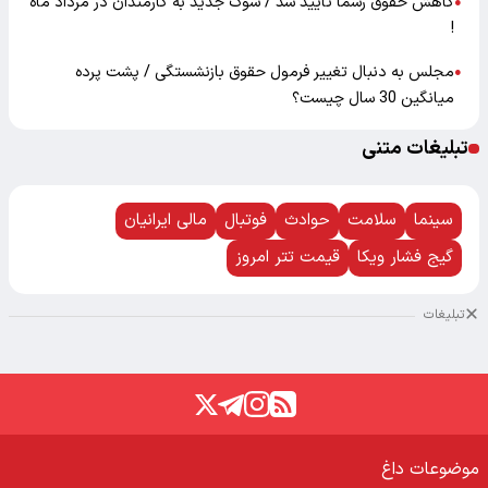
کاهش حقوق رسما تایید شد / شوک جدید به کارمندان در مرداد ماه
●
!
مجلس به دنبال تغییر فرمول حقوق بازنشستگی / پشت پرده
●
میانگین 30 سال چیست؟
تبلیغات متنی
سینما
سلامت
حوادث
فوتبال
مالی ایرانیان
گیج فشار ویکا
قیمت تتر امروز
تبلیغات
موضوعات داغ