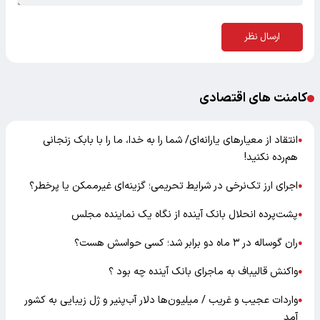
ارسال نظر
کامنت های اقتصادی
انتقاد از معیارهای یارانه‌ای/ شما را به خدا، ما را با بابک زنجانی
●
هم‌رده نکنید!
اجرای ارز تک‌نرخی در شرایط تحریمی؛ گزینه‌ای غیرممکن یا پرخطر؟
●
پشت‌پرده انحلال بانک آینده از نگاه یک نماینده مجلس
●
ران گوساله در ۳ ماه دو برابر شد؛ کسی حواسش هست؟
●
واکنش قالیباف به ماجرای بانک آینده چه بود ؟
●
واردات عجیب و غریب / میلیون‌ها دلار آب‌پنیر و ژل زیبایی به کشور
●
آمد