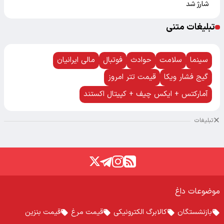
شارژ شد
تبلیغات متنی
سینما
سلامت
حوادث
فوتبال
مالی ایرانیان
گیج فشار ویکا
قیمت تتر امروز
آمارکتس + ایکس چیف + کپیتال اکستند
تبلیغات
موضوعات داغ
بازنشستگان
کالابرگ الکترونیکی
قیمت مرغ
قیمت بنزین