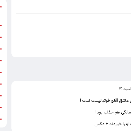
د
●
ر
ن
●
ب
●
«
●
ه
●
ج
●
ش
●
سید ؟!
ت
●
 عاشق آقای فوتبالیست است !
آ
●
ب
●
 او را خوردند + عکس