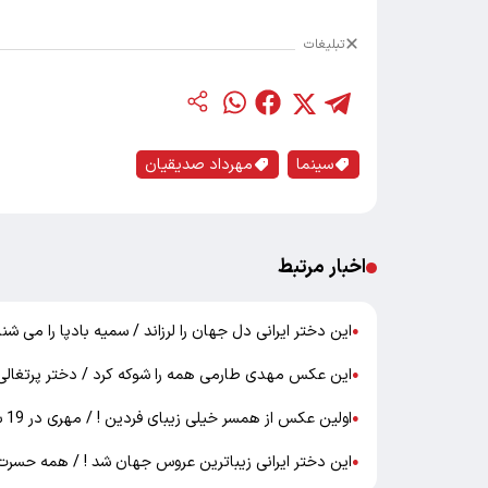
تبلیغات
سینما
مهرداد صدیقیان
اخبار مرتبط
این دختر ایرانی دل جهان را لرزاند / سمیه بادپا را می شنا
●
این عکس مهدی طارمی همه را شوکه کرد / دختر پرتغالی
●
اولین عکس از همسر خیلی زیبای فردین ! / مهری در 19 سالگی هم جذاب بود !
●
این دختر ایرانی زیباترین عروس جهان شد ! / همه حسرت
●