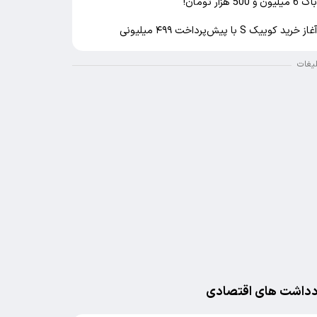
اک 6 میلیون و 500 هزار تومان!
غاز خرید کوییک S با پیش‌پرداخت ۴۹۹ میلیونی
لیغات
دداشت های اقتصادی