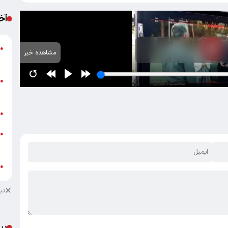
آخ
●
مشاهده خبر
ب
پ
●
ا
ب
●
خ
●
ب
ش
●
تب
پی