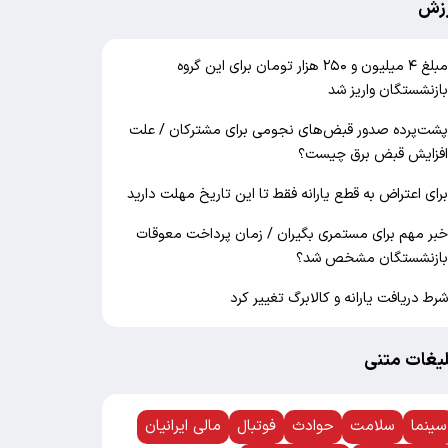
زش
مبلغ ۴ میلیون و ۲۵۰ هزار تومان برای این گروه
ازنشستگان واریز شد
شت‌پرده صدور قبض‌های نجومی برای مشترکان / علت
فزایش قبض برق چیست؟
رای اعتراض به قطع یارانه فقط تا این تاریخ مهلت دارید
بر مهم برای مستمری بگیران / زمان پرداخت معوقات
ازنشستگان مشخص شد؟
رط دریافت یارانه و کالابرگ تغییر کرد
لیغات متنی
سینما
سلامت
حوادث
فوتبال
مالی ایرانیان