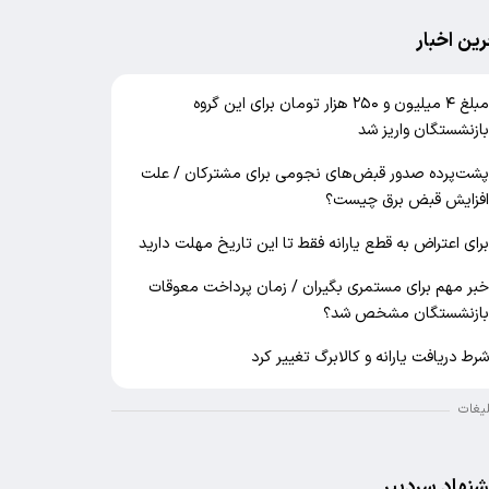
رین اخبار
مبلغ ۴ میلیون و ۲۵۰ هزار تومان برای این گروه
ازنشستگان واریز شد
شت‌پرده صدور قبض‌های نجومی برای مشترکان / علت
فزایش قبض برق چیست؟
رای اعتراض به قطع یارانه فقط تا این تاریخ مهلت دارید
بر مهم برای مستمری بگیران / زمان پرداخت معوقات
ازنشستگان مشخص شد؟
رط دریافت یارانه و کالابرگ تغییر کرد
لیغات
شنهاد سردبیر