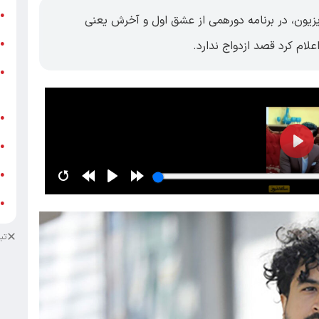
ر
●
زیون، در برنامه دورهمی از عشق اول و آخرش یعنی
و
ام کرد قصد ازدواج ندارد.
●
و
●
ز
ف
●
ا
●
د
●
د
●
تب