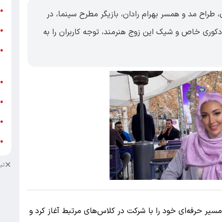
ر
●
راح مد و همسر بهرام رادان، بازیگر مطرح سینما، در
و
کوری خاص و شیک این زوج هنرمند، توجه کاربران را به
●
و
●
ز
ف
●
ا
●
د
●
د
●
تب
سیر حرفه‌ای خود را با شرکت در کلاس‌های مرتبط آغاز کرد و