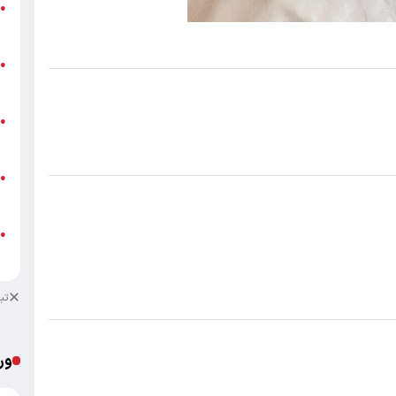
گ
●
ق
ت
●
م
ن
●
ص
ط
●
ک
ط
●
ک
تب
ور