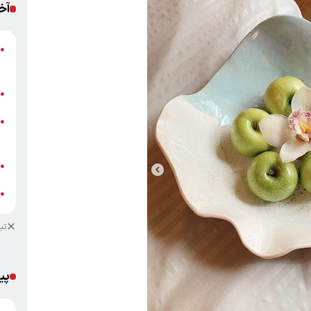
آخ
خ
●
پ
ج
●
●
+
پ
●
خ
●
تب
پی