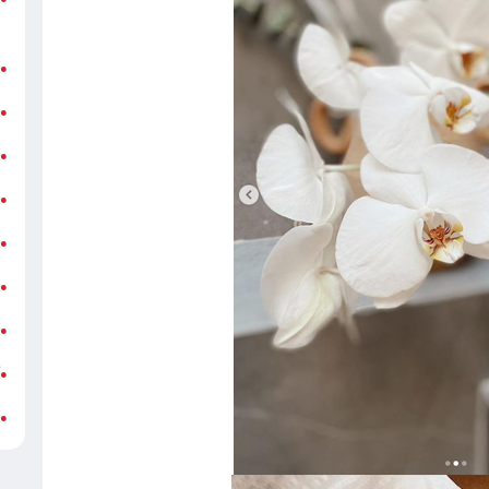
ر
ن
●
ب
●
«
●
ه
●
ج
●
ش
●
ت
●
آ
●
ب
●