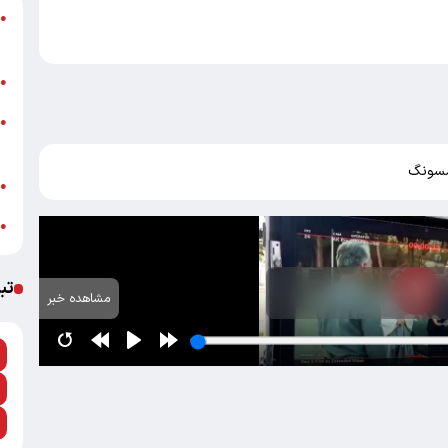
خ
●
پ
ج
●
●
+
مسونگ
پ
●
خ
●
تب
مشاهده خبر