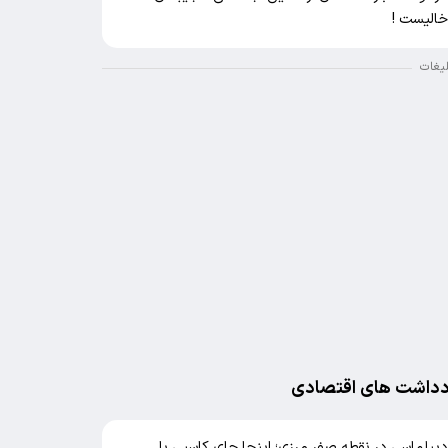
الیست !
لیغات
دداشت های اقتصادی
یپلماسی در نقطه صفر مرزی؛ اینجا جای کاسبی با