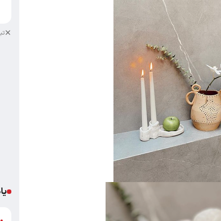
خ
تب
یا
د
●