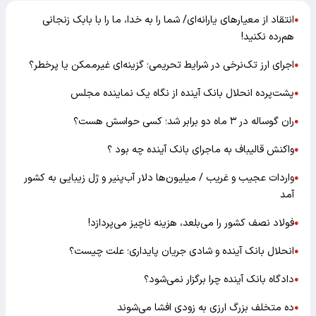
انتقاد از معیارهای یارانه‌ای/ شما را به خدا، ما را با بابک زنجانی
●
هم‌رده نکنید!
اجرای ارز تک‌نرخی در شرایط تحریمی؛ گزینه‌ای غیرممکن یا پرخطر؟
●
پشت‌پرده انحلال بانک آینده از نگاه یک نماینده مجلس
●
ران گوساله در ۳ ماه دو برابر شد؛ کسی حواسش هست؟
●
واکنش قالیباف به ماجرای بانک آینده چه بود ؟
●
واردات عجیب و غریب / میلیون‌ها دلار آب‌پنیر و ژل زیبایی به کشور
●
آمد
فولاد نصف کشور را می‌بلعد، هزینه ناچیز می‌پردازد!
●
انحلال بانک آینده و شادی جریان پایداری؛ علت چیست؟
●
دادگاه بانک آینده چرا برگزار نمی‌شود؟
●
ده متخلف بزرگ ارزی به زودی افشا می‌شوند
●