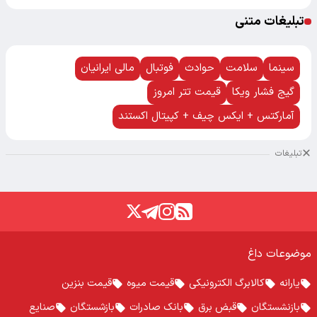
تبلیغات متنی
سینما
سلامت
حوادث
فوتبال
مالی ایرانیان
گیج فشار ویکا
قیمت تتر امروز
آمارکتس + ایکس چیف + کپیتال اکستند
تبلیغات
موضوعات داغ
یارانه
کالابرگ الکترونیکی
قیمت میوه
قیمت بنزین
بازنشستگان
قبض برق
بانک صادرات
بازشستگان
صنایع