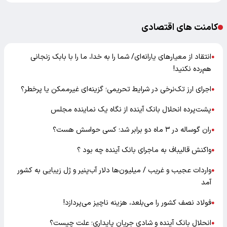
کامنت های اقتصادی
انتقاد از معیارهای یارانه‌ای/ شما را به خدا، ما را با بابک زنجانی
●
هم‌رده نکنید!
اجرای ارز تک‌نرخی در شرایط تحریمی؛ گزینه‌ای غیرممکن یا پرخطر؟
●
پشت‌پرده انحلال بانک آینده از نگاه یک نماینده مجلس
●
ران گوساله در ۳ ماه دو برابر شد؛ کسی حواسش هست؟
●
واکنش قالیباف به ماجرای بانک آینده چه بود ؟
●
واردات عجیب و غریب / میلیون‌ها دلار آب‌پنیر و ژل زیبایی به کشور
●
آمد
فولاد نصف کشور را می‌بلعد، هزینه ناچیز می‌پردازد!
●
انحلال بانک آینده و شادی جریان پایداری؛ علت چیست؟
●