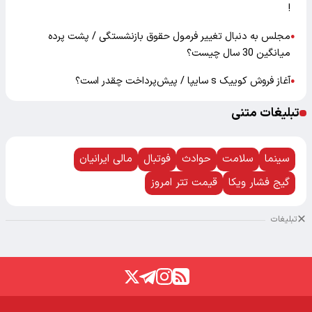
!
مجلس به دنبال تغییر فرمول حقوق بازنشستگی / پشت پرده
●
میانگین 30 سال چیست؟
آغاز فروش کوییک s سایپا / پیش‌پرداخت چقدر است؟
●
تبلیغات متنی
سینما
سلامت
حوادث
فوتبال
مالی ایرانیان
گیج فشار ویکا
قیمت تتر امروز
تبلیغات