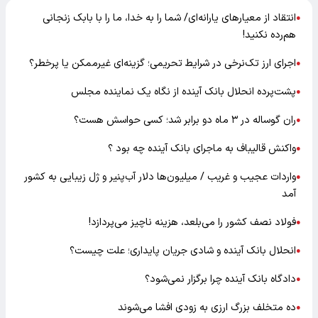
انتقاد از معیارهای یارانه‌ای/ شما را به خدا، ما را با بابک زنجانی
●
هم‌رده نکنید!
اجرای ارز تک‌نرخی در شرایط تحریمی؛ گزینه‌ای غیرممکن یا پرخطر؟
●
پشت‌پرده انحلال بانک آینده از نگاه یک نماینده مجلس
●
ران گوساله در ۳ ماه دو برابر شد؛ کسی حواسش هست؟
●
واکنش قالیباف به ماجرای بانک آینده چه بود ؟
●
واردات عجیب و غریب / میلیون‌ها دلار آب‌پنیر و ژل زیبایی به کشور
●
آمد
فولاد نصف کشور را می‌بلعد، هزینه ناچیز می‌پردازد!
●
انحلال بانک آینده و شادی جریان پایداری؛ علت چیست؟
●
دادگاه بانک آینده چرا برگزار نمی‌شود؟
●
ده متخلف بزرگ ارزی به زودی افشا می‌شوند
●